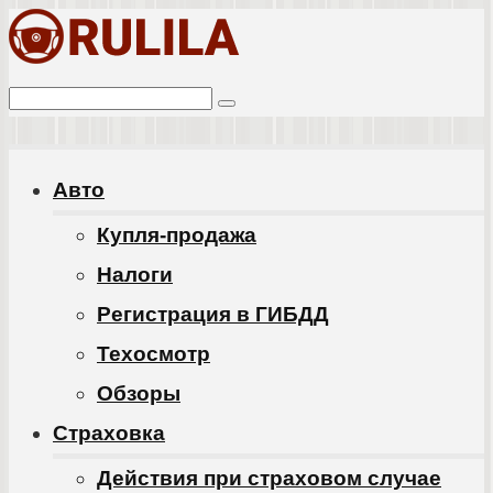
Перейти
к
Поиск:
контенту
Авто
Купля-продажа
Налоги
Регистрация в ГИБДД
Техосмотр
Обзоры
Cтраховка
Действия при страховом случае