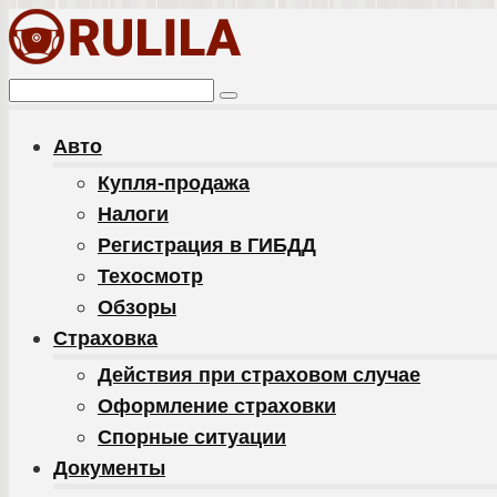
Перейти
к
контенту
Поиск:
Авто
Купля-продажа
Налоги
Регистрация в ГИБДД
Техосмотр
Обзоры
Cтраховка
Действия при страховом случае
Оформление страховки
Спорные ситуации
Документы