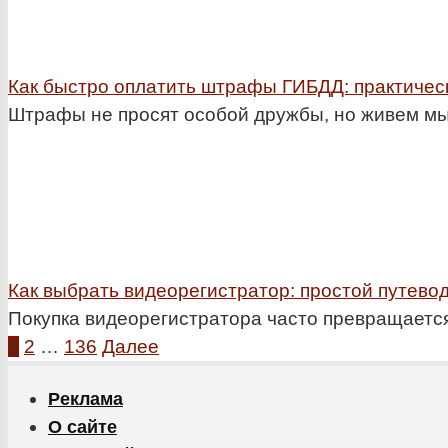
Как быстро оплатить штрафы ГИБДД: практическ
Штрафы не просят особой дружбы, но живем мы 
Как выбрать видеорегистратор: простой путевод
Покупка видеорегистратора часто превращается
Пагинация
1
2
…
136
Далее
записей
Реклама
О сайте