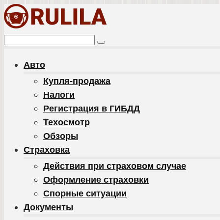
Перейти
к
контенту
Поиск:
Авто
Купля-продажа
Налоги
Регистрация в ГИБДД
Техосмотр
Обзоры
Cтраховка
Действия при страховом случае
Оформление страховки
Спорные ситуации
Документы