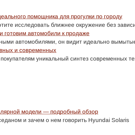
деального помощника для прогулки по городу
отите исследовать ближнее окружение без завис
 и готовим автомобили к продаже
анными автомобилями, он видит идеально вымыт
ивных и современных
 покупателям уникальный синтез современных те
пулярной модели — подробный обзор
еданом и зачем о нем говорить Hyundai Solaris