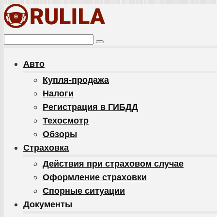
Перейти
к
контенту
Поиск:
Авто
Купля-продажа
Налоги
Регистрация в ГИБДД
Техосмотр
Обзоры
Cтраховка
Действия при страховом случае
Оформление страховки
Спорные ситуации
Документы