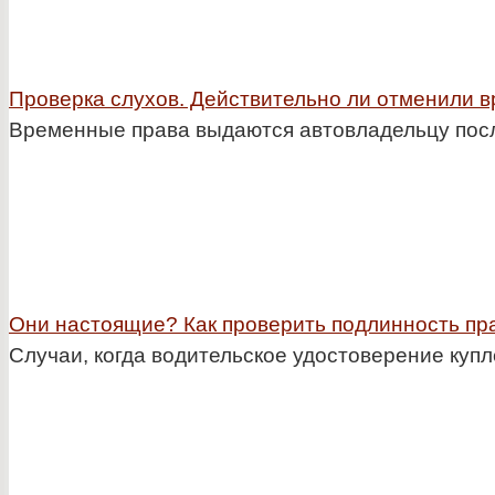
Проверка слухов. Действительно ли отменили 
Временные права выдаются автовладельцу посл
Они настоящие? Как проверить подлинность пр
Случаи, когда водительское удостоверение купле