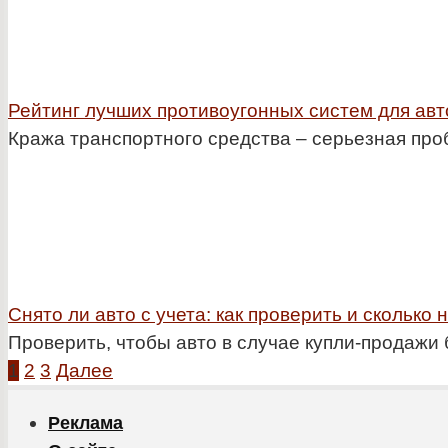
Рейтинг лучших противоугонных систем для авт
Кража транспортного средства – серьезная про
Снято ли авто с учета: как проверить и сколько
Проверить, чтобы авто в случае купли-продажи 
Пагинация
1
2
3
Далее
записей
Реклама