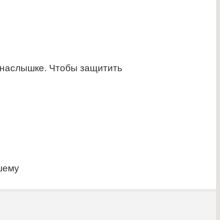
понаслышке. Чтобы защитить
шему