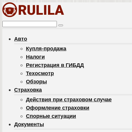
Перейти
к
контенту
Поиск:
Авто
Купля-продажа
Налоги
Регистрация в ГИБДД
Техосмотр
Обзоры
Cтраховка
Действия при страховом случае
Оформление страховки
Спорные ситуации
Документы