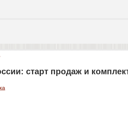
а
оссии: старт продаж и комплек
жа