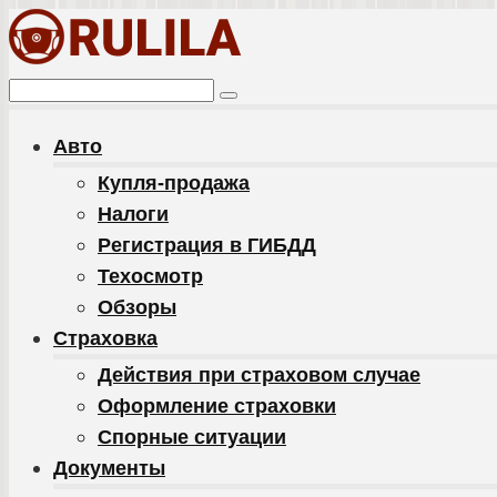
Перейти
к
контенту
Поиск:
Авто
Купля-продажа
Налоги
Регистрация в ГИБДД
Техосмотр
Обзоры
Cтраховка
Действия при страховом случае
Оформление страховки
Спорные ситуации
Документы