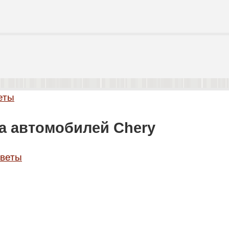
еты
а автомобилей Chery
оветы