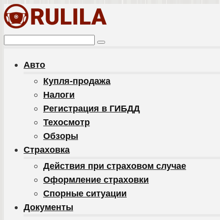
Перейти
к
контенту
Поиск:
Авто
Купля-продажа
Налоги
Регистрация в ГИБДД
Техосмотр
Обзоры
Cтраховка
Действия при страховом случае
Оформление страховки
Спорные ситуации
Документы