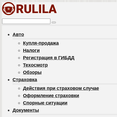
Перейти
к
контенту
Поиск:
Авто
Купля-продажа
Налоги
Регистрация в ГИБДД
Техосмотр
Обзоры
Cтраховка
Действия при страховом случае
Оформление страховки
Спорные ситуации
Документы