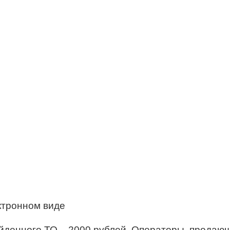
ктронном виде
йденного ТО – 2000 рублей. Операторы, продающ