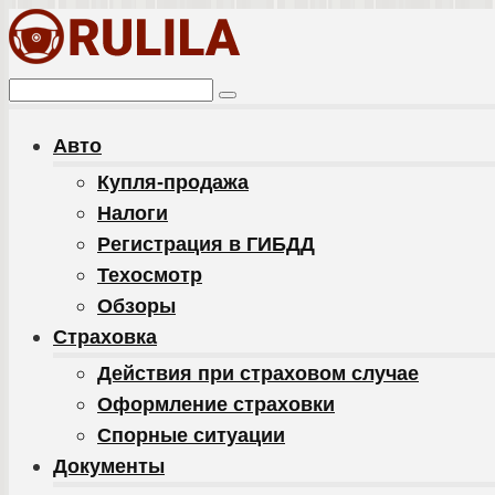
Перейти
к
контенту
Поиск:
Авто
Купля-продажа
Налоги
Регистрация в ГИБДД
Техосмотр
Обзоры
Cтраховка
Действия при страховом случае
Оформление страховки
Спорные ситуации
Документы